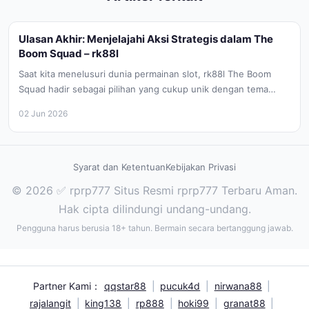
Ulasan Akhir: Menjelajahi Aksi Strategis dalam The
Boom Squad – rk88l
Saat kita menelusuri dunia permainan slot, rk88l The Boom
Squad hadir sebagai pilihan yang cukup unik dengan tema
militer yang...
02 Jun 2026
Syarat dan Ketentuan
Kebijakan Privasi
© 2026 ✅ rprp777 Situs Resmi rprp777 Terbaru Aman.
Hak cipta dilindungi undang-undang.
Pengguna harus berusia 18+ tahun. Bermain secara bertanggung jawab.
Partner Kami：
qqstar88
|
pucuk4d
|
nirwana88
|
rajalangit
|
king138
|
rp888
|
hoki99
|
granat88
|