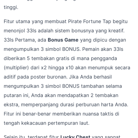
tinggi.
Fitur utama yang membuat Pirate Fortune Tap begitu
menonjol 33ls adalah sistem bonusnya yang kreatif.
33ls Pertama, ada
Bonus Game
yang dipicu dengan
mengumpulkan 3 simbol BONUS. Pemain akan 33ls
diberikan 5 tembakan gratis di mana pengganda
(multiplier) dari x2 hingga x10 akan menumpuk secara
aditif pada poster buronan. Jika Anda berhasil
mengumpulkan 3 simbol BONUS tambahan selama
putaran ini, Anda akan mendapatkan 2 tembakan
ekstra, memperpanjang durasi perburuan harta Anda.
Fitur ini benar-benar memberikan nuansa taktis di
tengah kekacauan pertempuran laut.
Selain itu, terdapat fitur
Lucky Chest
yang sangat