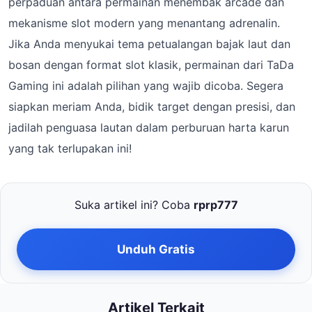
perpaduan antara permainan menembak arcade dan
mekanisme slot modern yang menantang adrenalin.
Jika Anda menyukai tema petualangan bajak laut dan
bosan dengan format slot klasik, permainan dari TaDa
Gaming ini adalah pilihan yang wajib dicoba. Segera
siapkan meriam Anda, bidik target dengan presisi, dan
jadilah penguasa lautan dalam perburuan harta karun
yang tak terlupakan ini!
Suka artikel ini? Coba
rprp777
Unduh Gratis
Artikel Terkait