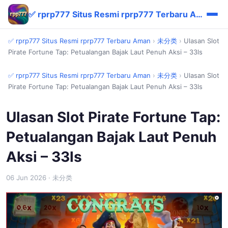
✅ rprp777 Situs Resmi rprp777 Terbaru Aman
✅ rprp777 Situs Resmi rprp777 Terbaru Aman
›
未分类
›
Ulasan Slot
Pirate Fortune Tap: Petualangan Bajak Laut Penuh Aksi – 33ls
✅ rprp777 Situs Resmi rprp777 Terbaru Aman
›
未分类
›
Ulasan Slot
Pirate Fortune Tap: Petualangan Bajak Laut Penuh Aksi – 33ls
Ulasan Slot Pirate Fortune Tap:
Petualangan Bajak Laut Penuh
Aksi – 33ls
06 Jun 2026
· 未分类