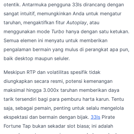
otentik. Antarmuka pengguna 33ls dirancang dengan
sangat intuitif, memungkinkan Anda untuk mengatur
taruhan, mengaktifkan fitur
Autoplay
, atau
menggunakan mode
Turbo
hanya dengan satu ketukan.
Semua elemen ini menyatu untuk memberikan
pengalaman bermain yang mulus di perangkat apa pun,
baik desktop maupun seluler.
Meskipun RTP dan volatilitas spesifik tidak
diungkapkan secara resmi, potensi kemenangan
maksimal hingga 3.000x taruhan memberikan daya
tarik tersendiri bagi para pemburu harta karun. Tentu
saja, sebagai pemain, penting untuk selalu mengelola
ekspektasi dan bermain dengan bijak.
33ls
Pirate
Fortune Tap bukan sekadar slot biasa; ini adalah