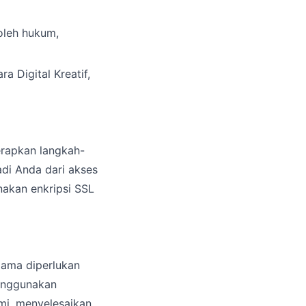
oleh hukum,
a Digital Kreatif,
erapkan langkah-
adi Anda dari akses
akan enkripsi SSL
lama diperlukan
enggunakan
mi, menyelesaikan