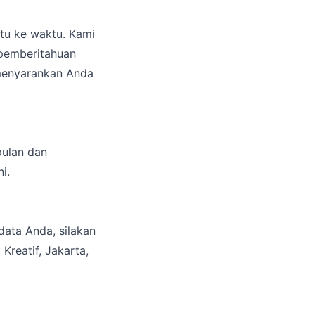
ktu ke waktu. Kami
pemberitahuan
 menyarankan Anda
pulan dan
i.
data Anda, silakan
Kreatif, Jakarta,