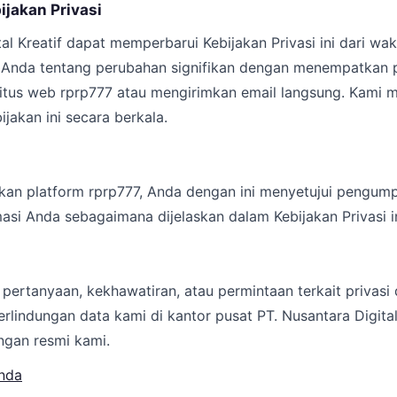
ijakan Privasi
tal Kreatif dapat memperbarui Kebijakan Privasi ini dari wa
Anda tentang perubahan signifikan dengan menempatkan 
situs web rprp777 atau mengirimkan email langsung. Kami
jakan ini secara berkala.
n platform rprp777, Anda dengan ini menyetujui pengum
si Anda sebagaimana dijelaskan dalam Kebijakan Privasi in
 pertanyaan, kekhawatiran, atau permintaan terkait privasi 
rlindungan data kami di kantor pusat PT. Nusantara Digital 
ngan resmi kami.
nda