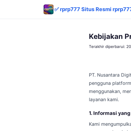
✅ rprp777 Situs Resmi rprp7
Kebijakan Pr
Terakhir diperbarui: 
PT. Nusantara Digi
pengguna platform
menggunakan, meng
layanan kami.
1. Informasi ya
Kami mengumpulkan