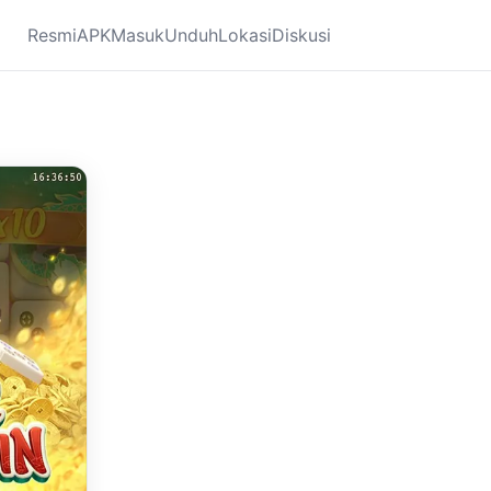
Resmi
APK
Masuk
Unduh
Lokasi
Diskusi