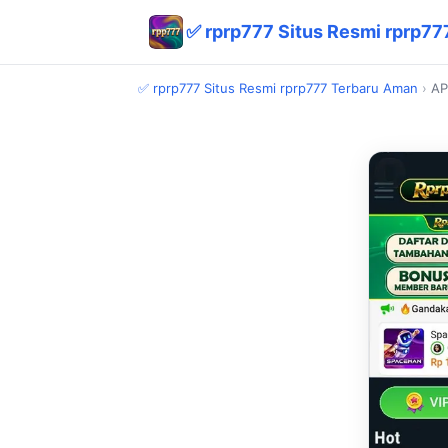
✅ rprp777 Situs Resmi rprp7
✅ rprp777 Situs Resmi rprp777 Terbaru Aman
›
AP