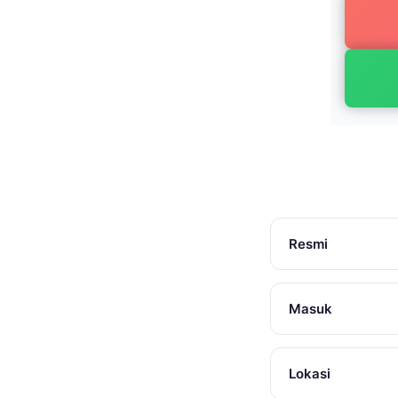
Resmi
Masuk
Lokasi