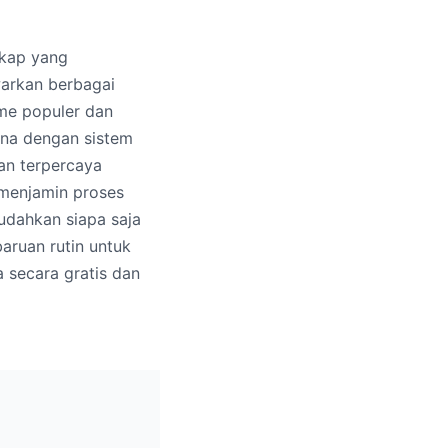
gkap yang
warkan berbagai
ame populer dan
na dengan sistem
an terpercaya
 menjamin proses
dahkan siapa saja
aruan rutin untuk
 secara gratis dan