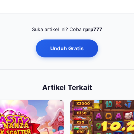
Suka artikel ini? Coba
rprp777
Unduh Gratis
Artikel Terkait