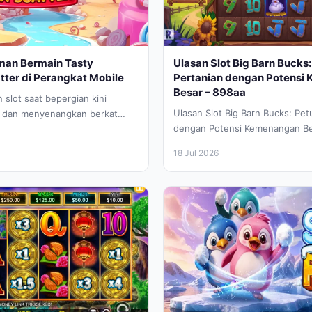
man Bermain Tasty
Ulasan Slot Big Barn Bucks
ter di Perangkat Mobile
Pertanian dengan Potensi
Besar – 898aa
slot saat bepergian kini
Ulasan Slot Big Barn Bucks: Pet
h dan menyenangkan berkat
dengan Potensi Kemenangan Be
ng diusung oleh Tasty Bonanza
pedesaan yang ceria, Big Barn B
18 Jul 2026