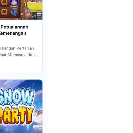
: Petualangan
 Kemenangan
ualangan Pertanian
sar Memasuki dunia
ucks dari...