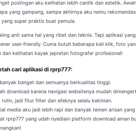
get postingan aku kelihatan lebih cantik dan estetik. Awa
 apa yang gampang, sampe akhirnya aku nemu rekomendas
r yang super praktis buat pemula.
aling anti sama hal yang ribet dan teknis. Tapi aplikasi yan
bener user-friendly. Cuma butuh beberapa kali klik, foto ya
h dan kelihatan kayak jepretan fotografer profesional!
tah cari aplikasi di rprp777:
a banyak banget dan semuanya berkualitas tinggi.
alah download karena navigasi websitenya mudah dimengert
utin, jadi fitur filter dan efeknya selalu kekinian.
ial media aku jadi lebih rapi dan banyak temen arisan yang
at rprp777 yang udah nyediain platform download aman bu
yenangkan!