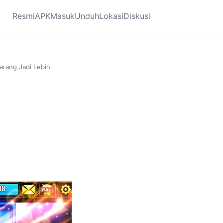
Resmi
APK
Masuk
Unduh
Lokasi
Diskusi
arang Jadi Lebih