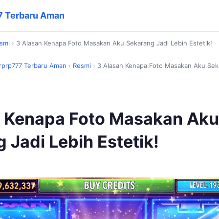
77 Terbaru Aman
smi
›
3 Alasan Kenapa Foto Masakan Aku Sekarang Jadi Lebih Estetik!
 rprp777 Terbaru Aman
›
Resmi
›
3 Alasan Kenapa Foto Masakan Aku Sek
n Kenapa Foto Masakan Aku
 Jadi Lebih Estetik!