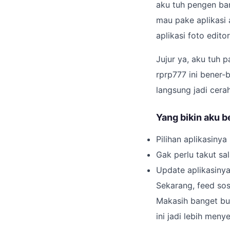
aku tuh pengen ban
mau pake aplikasi
aplikasi foto edito
Jujur ya, aku tuh p
rprp777 ini bener-
langsung jadi cera
Yang bikin aku be
Pilihan aplikasiny
Gak perlu takut s
Update aplikasinya r
Sekarang, feed sos
Makasih banget bu
ini jadi lebih men