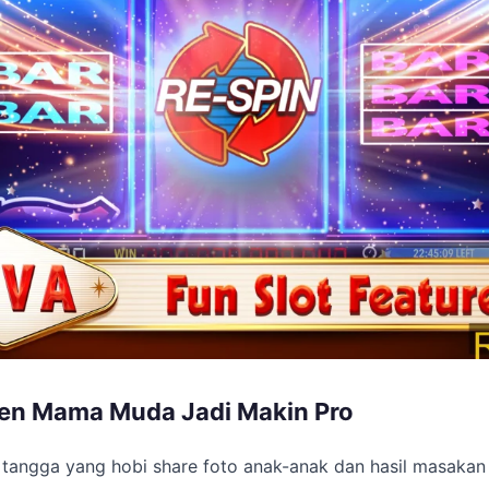
en Mama Muda Jadi Makin Pro
tangga yang hobi share foto anak-anak dan hasil masakan 