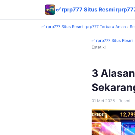
✅ rprp777 Situs Resmi rprp7
✅ rprp777 Situs Resmi rprp777 Terbaru Aman
›
Re
✅ rprp777 Situs Resmi
Estetik!
3 Alasa
Sekarang
01 Mei 2026
· Resmi