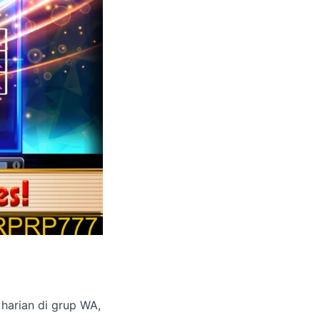
harian di grup WA,